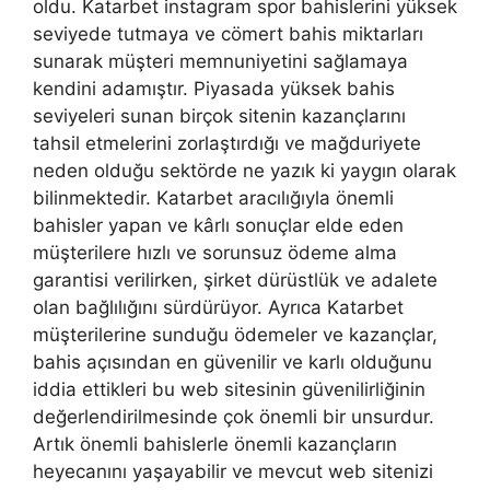
oldu. Katarbet instagram spor bahislerini yüksek
seviyede tutmaya ve cömert bahis miktarları
sunarak müşteri memnuniyetini sağlamaya
kendini adamıştır. Piyasada yüksek bahis
seviyeleri sunan birçok sitenin kazançlarını
tahsil etmelerini zorlaştırdığı ve mağduriyete
neden olduğu sektörde ne yazık ki yaygın olarak
bilinmektedir. Katarbet aracılığıyla önemli
bahisler yapan ve kârlı sonuçlar elde eden
müşterilere hızlı ve sorunsuz ödeme alma
garantisi verilirken, şirket dürüstlük ve adalete
olan bağlılığını sürdürüyor. Ayrıca Katarbet
müşterilerine sunduğu ödemeler ve kazançlar,
bahis açısından en güvenilir ve karlı olduğunu
iddia ettikleri bu web sitesinin güvenilirliğinin
değerlendirilmesinde çok önemli bir unsurdur.
Artık önemli bahislerle önemli kazançların
heyecanını yaşayabilir ve mevcut web sitenizi