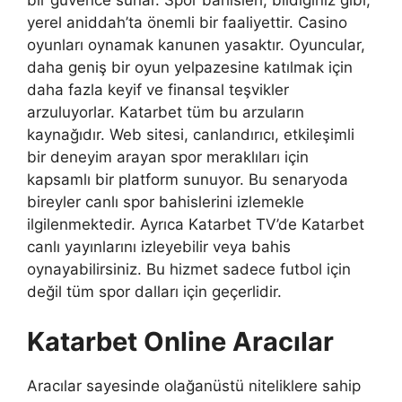
bir güvence sunar. Spor bahisleri, bildiğiniz gibi,
yerel aniddah’ta önemli bir faaliyettir. Casino
oyunları oynamak kanunen yasaktır. Oyuncular,
daha geniş bir oyun yelpazesine katılmak için
daha fazla keyif ve finansal teşvikler
arzuluyorlar. Katarbet tüm bu arzuların
kaynağıdır. Web sitesi, canlandırıcı, etkileşimli
bir deneyim arayan spor meraklıları için
kapsamlı bir platform sunuyor. Bu senaryoda
bireyler canlı spor bahislerini izlemekle
ilgilenmektedir. Ayrıca Katarbet TV’de Katarbet
canlı yayınlarını izleyebilir veya bahis
oynayabilirsiniz. Bu hizmet sadece futbol için
değil tüm spor dalları için geçerlidir.
Katarbet Online Aracılar
Aracılar sayesinde olağanüstü niteliklere sahip