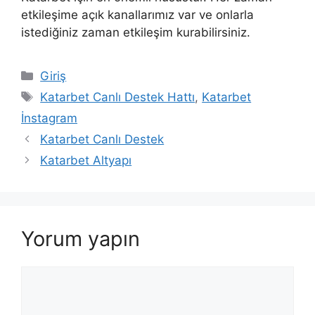
etkileşime açık kanallarımız var ve onlarla
istediğiniz zaman etkileşim kurabilirsiniz.
Kategoriler
Giriş
Etiketler
Katarbet Canlı Destek Hattı
,
Katarbet
İnstagram
Katarbet Canlı Destek
Katarbet Altyapı
Yorum yapın
Yorum