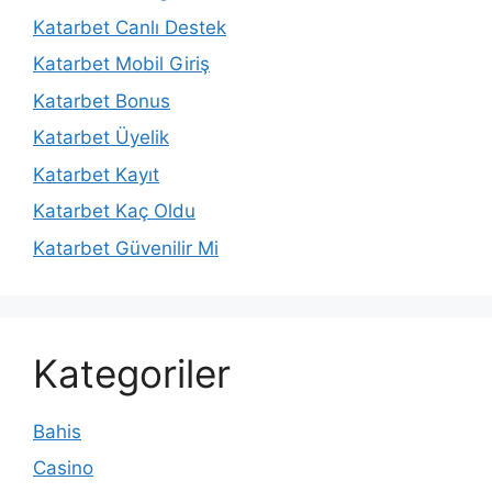
Katarbet Canlı Destek
Katarbet Mobil Giriş
Katarbet Bonus
Katarbet Üyelik
Katarbet Kayıt
Katarbet Kaç Oldu
Katarbet Güvenilir Mi
Kategoriler
Bahis
Casino