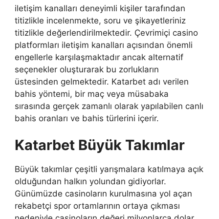
iletişim kanalları deneyimli kişiler tarafından
titizlikle incelenmekte, soru ve şikayetleriniz
titizlikle değerlendirilmektedir. Çevrimiçi casino
platformları iletişim kanalları açısından önemli
engellerle karşılaşmaktadır ancak alternatif
seçenekler oluşturarak bu zorlukların
üstesinden gelmektedir. Katarbet adı verilen
bahis yöntemi, bir maç veya müsabaka
sırasında gerçek zamanlı olarak yapılabilen canlı
bahis oranları ve bahis türlerini içerir.
Katarbet Büyük Takımlar
Büyük takımlar çeşitli yarışmalara katılmaya açık
olduğundan halkın yolundan gidiyorlar.
Günümüzde casinoların kurulmasına yol açan
rekabetçi spor ortamlarının ortaya çıkması
nedeniyle casinoların değeri milyonlarca dolar