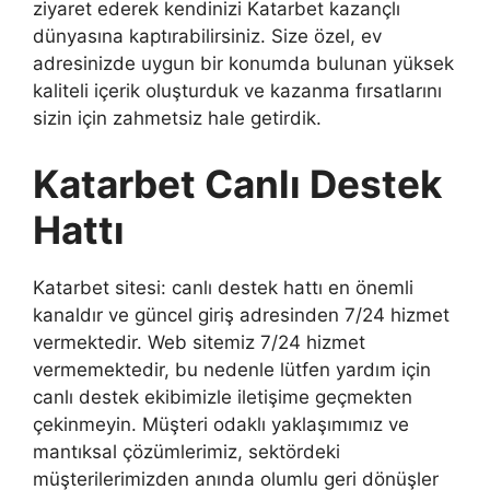
ziyaret ederek kendinizi Katarbet kazançlı
dünyasına kaptırabilirsiniz. Size özel, ev
adresinizde uygun bir konumda bulunan yüksek
kaliteli içerik oluşturduk ve kazanma fırsatlarını
sizin için zahmetsiz hale getirdik.
Katarbet Canlı Destek
Hattı
Katarbet sitesi: canlı destek hattı en önemli
kanaldır ve güncel giriş adresinden 7/24 hizmet
vermektedir. Web sitemiz 7/24 hizmet
vermemektedir, bu nedenle lütfen yardım için
canlı destek ekibimizle iletişime geçmekten
çekinmeyin. Müşteri odaklı yaklaşımımız ve
mantıksal çözümlerimiz, sektördeki
müşterilerimizden anında olumlu geri dönüşler