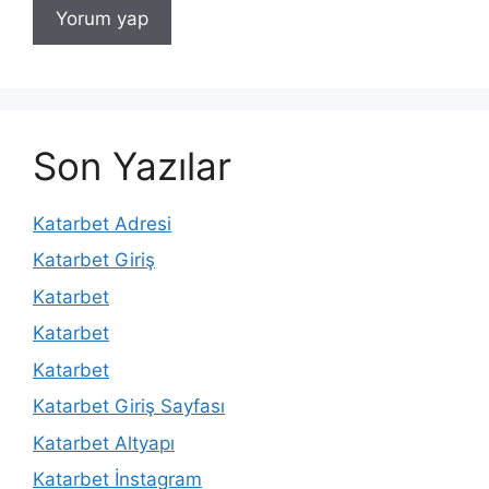
Son Yazılar
Katarbet Adresi
Katarbet Giriş
Katarbet
Katarbet
Katarbet
Katarbet Giriş Sayfası
Katarbet Altyapı
Katarbet İnstagram