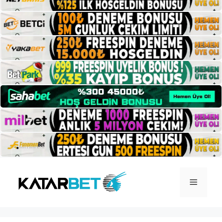
İçeriğe
atla
Menü