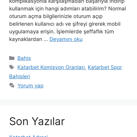
komplikasyonla karşılaşmadan başarıyla indirip
kullanmak için hangi adımları atabilirim? Normal
oturum açma bilgilerinizle oturum açıp
belirlenen kullanıcı adı ve şifreyi girerek mobil
uygulamaya erişin. İşlemlerde şeffaflık tüm
kaynaklardan …
Devamını oku
Kategoriler
Bahis
Etiketler
Katarbet Komisyon Oranları
,
Katarbet Spor
Bahisleri
Yorum yap
Son Yazılar