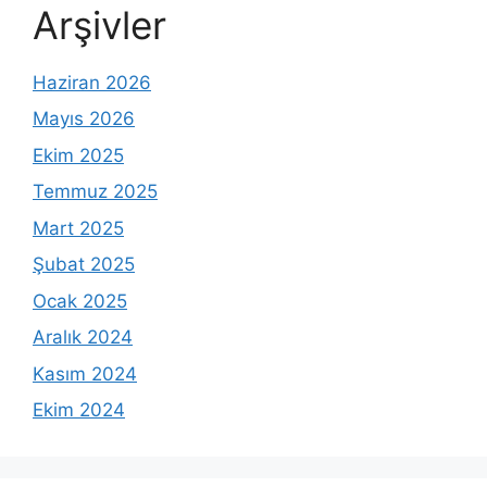
Arşivler
Haziran 2026
Mayıs 2026
Ekim 2025
Temmuz 2025
Mart 2025
Şubat 2025
Ocak 2025
Aralık 2024
Kasım 2024
Ekim 2024