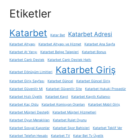
Etiketler
Katarbet
Katarbet Adresi
Katar Bet
Katarbet Altyapı
Katarbet Altyapı ve Hizmet
Katarbet Ana Sayfa
Katarbet At Yarışı
Katarbet Belge Talepleri
Katarbet Bonus
Katarbet Canlı Destek
Katarbet Canlı Destek Hattı
Katarbet Giriş
Katarbet Dönüşüm Limitleri
Katarbet Giriş Sayfası
Katarbet Güncel
Katarbet Güncel Giriş
Katarbet Güvenilir Mi
Katarbet Güvenilir Site
Katarbet Hukuki Prosedür
Katarbet Hızlı Üyelik
Katarbet Kayıt
Katarbet Kayıtlı Kullanıcı
Katarbet Kaç Oldu
Katarbet Komisyon Oranları
Katarbet Mobil Giriş
Katarbet Müşteri Desteği
Katarbet Müşteri Hizmetleri
Katarbet Oyun Meraklıları
Katarbet Rulet Oyunu
Katarbet Sosyal Kuponlar
Katarbet Spor Bahisleri
Katarbet Teklif Ver
Katarbet Telefon Hesabı
Katarbet TV
Katar Bet Tv Üyelik