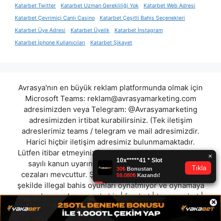
Katarbet Twitter
Katarbet Uzman Gerekliliği Yok
Katarbet Web Adresi
Katarbet Çevrimiçi Canlı Casino
Katarbet Çeşitli Bahis Seçenekleri
Katarbet Üye Adresi
Katarbet Üyelik
Katarbet İnstagram
Katarbet İphone Kullanıcıları
Katarbet Şikayet
Avrasya'nın en büyük reklam platformunda olmak için
Microsoft Teams:
reklam@avrasyamarketing.com
adresimizden veya Telegram: @Avrasyamarketing
adresimizden irtibat kurabilirsiniz. (Tek iletişim
adreslerimiz teams / telegram ve mail adresimizdir.
Harici hiçbir iletişim adresimiz bulunmamaktadır.
Lütfen itibar etmeyiniz.) Türkiye yasalarına göre 7258
sayılı kanun uyarınca yasa dışı bahis oynamanın
cezaları mevcuttur. Şu an bulunduğunuz site hiç bir
şekilde illegal bahis oyunları oynatmıyor ve oynamaya
aracı olmuyordur.
megabahis
|
freybet
|
topscorebet
|
×
exxenbet
|
betsvia
|
samosbet
|
diesbet
|
pelebet