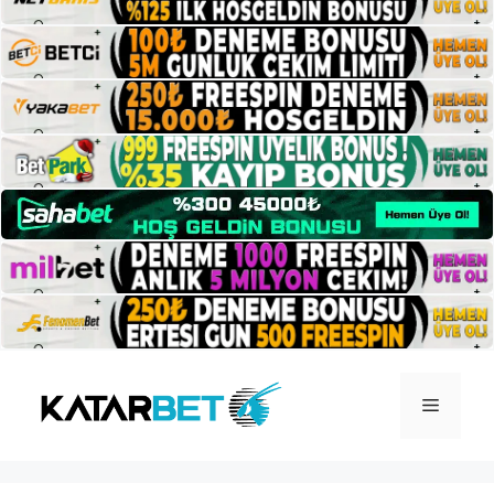
İçeriğe
atla
Menü