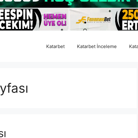
Katarbet
Katarbet İnceleme
Kata
yfası
sı