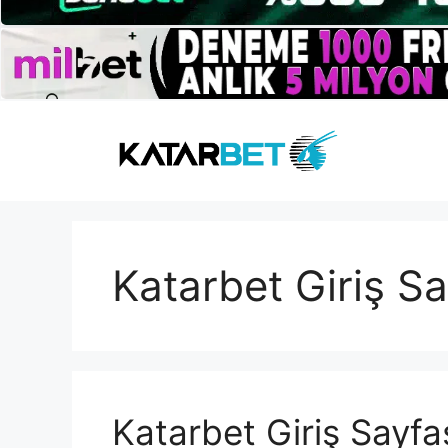
İçeriğe
atla
Katarbet Giriş Sa
Katarbet Giriş Sayfa