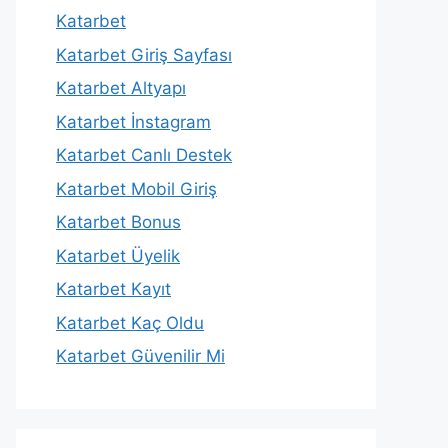
Katarbet
Katarbet Giriş Sayfası
Katarbet Altyapı
Katarbet İnstagram
Katarbet Canlı Destek
Katarbet Mobil Giriş
Katarbet Bonus
Katarbet Üyelik
Katarbet Kayıt
Katarbet Kaç Oldu
Katarbet Güvenilir Mi