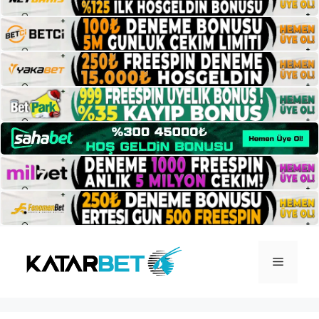
İçeriğe
atla
Menü