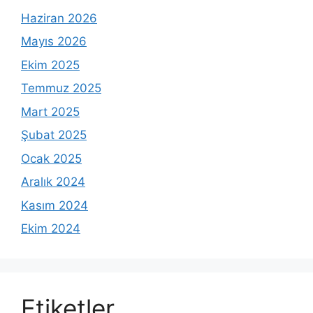
Haziran 2026
Mayıs 2026
Ekim 2025
Temmuz 2025
Mart 2025
Şubat 2025
Ocak 2025
Aralık 2024
Kasım 2024
Ekim 2024
Etiketler