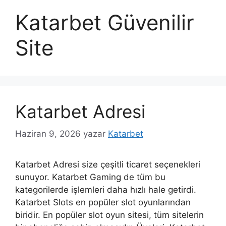
Katarbet Güvenilir
Site
Katarbet Adresi
Haziran 9, 2026
yazar
Katarbet
Katarbet Adresi size çeşitli ticaret seçenekleri
sunuyor. Katarbet Gaming de tüm bu
kategorilerde işlemleri daha hızlı hale getirdi.
Katarbet Slots en popüler slot oyunlarından
biridir. En popüler slot oyun sitesi, tüm sitelerin