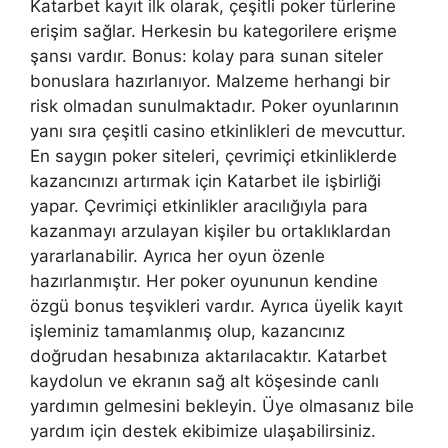
Katarbet kayıt ilk olarak, çeşitli poker türlerine
erişim sağlar. Herkesin bu kategorilere erişme
şansı vardır. Bonus: kolay para sunan siteler
bonuslara hazırlanıyor. Malzeme herhangi bir
risk olmadan sunulmaktadır. Poker oyunlarının
yanı sıra çeşitli casino etkinlikleri de mevcuttur.
En saygın poker siteleri, çevrimiçi etkinliklerde
kazancınızı artırmak için Katarbet ile işbirliği
yapar. Çevrimiçi etkinlikler aracılığıyla para
kazanmayı arzulayan kişiler bu ortaklıklardan
yararlanabilir. Ayrıca her oyun özenle
hazırlanmıştır. Her poker oyununun kendine
özgü bonus teşvikleri vardır. Ayrıca üyelik kayıt
işleminiz tamamlanmış olup, kazancınız
doğrudan hesabınıza aktarılacaktır. Katarbet
kaydolun ve ekranın sağ alt köşesinde canlı
yardımın gelmesini bekleyin. Üye olmasanız bile
yardım için destek ekibimize ulaşabilirsiniz.