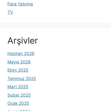
Para Yatırma
TV
Arşivler
Haziran 2026
Mayıs 2026
Ekim 2025
Temmuz 2025
Mart 2025
Şubat 2025
Ocak 2025