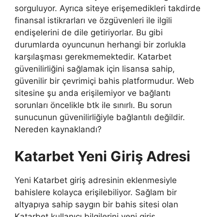
sorguluyor. Ayrıca siteye erişemedikleri takdirde
finansal istikrarları ve özgüvenleri ile ilgili
endişelerini de dile getiriyorlar. Bu gibi
durumlarda oyuncunun herhangi bir zorlukla
karşılaşması gerekmemektedir. Katarbet
güvenilirliğini sağlamak için lisansa sahip,
güvenilir bir çevrimiçi bahis platformudur. Web
sitesine şu anda erişilemiyor ve bağlantı
sorunları öncelikle btk ile sınırlı. Bu sorun
sunucunun güvenilirliğiyle bağlantılı değildir.
Nereden kaynaklandı?
Katarbet Yeni Giriş Adresi
Yeni Katarbet giriş adresinin eklenmesiyle
bahislere kolayca erişilebiliyor. Sağlam bir
altyapıya sahip saygın bir bahis sitesi olan
Katarbet kullanıcı bilgilerini yeni giriş