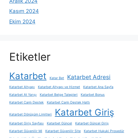
Aralık 2024
Kasım 2024
Ekim 2024
Etiketler
Katarbet
Katarbet Adresi
Katar Bet
Katarbet Altyapı
Katarbet Altyapı ve Hizmet
Katarbet Ana Sayfa
Katarbet At Yarışı
Katarbet Belge Talepleri
Katarbet Bonus
Katarbet Canlı Destek
Katarbet Canlı Destek Hattı
Katarbet Giriş
Katarbet Dönüşüm Limitleri
Katarbet Giriş Sayfası
Katarbet Güncel
Katarbet Güncel Giriş
Katarbet Güvenilir Mi
Katarbet Güvenilir Site
Katarbet Hukuki Prosedür