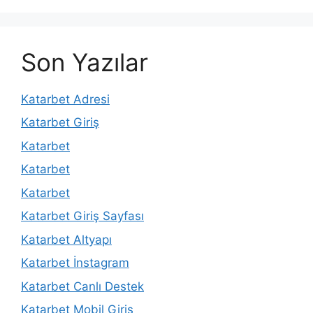
Son Yazılar
Katarbet Adresi
Katarbet Giriş
Katarbet
Katarbet
Katarbet
Katarbet Giriş Sayfası
Katarbet Altyapı
Katarbet İnstagram
Katarbet Canlı Destek
Katarbet Mobil Giriş