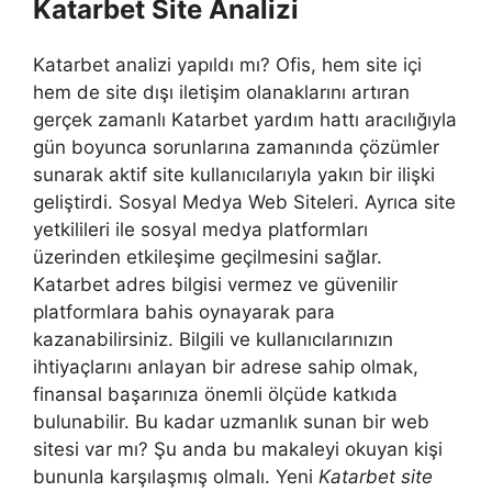
Katarbet Site Analizi
Katarbet analizi yapıldı mı? Ofis, hem site içi
hem de site dışı iletişim olanaklarını artıran
gerçek zamanlı Katarbet yardım hattı aracılığıyla
gün boyunca sorunlarına zamanında çözümler
sunarak aktif site kullanıcılarıyla yakın bir ilişki
geliştirdi. Sosyal Medya Web Siteleri. Ayrıca site
yetkilileri ile sosyal medya platformları
üzerinden etkileşime geçilmesini sağlar.
Katarbet adres bilgisi vermez ve güvenilir
platformlara bahis oynayarak para
kazanabilirsiniz. Bilgili ve kullanıcılarınızın
ihtiyaçlarını anlayan bir adrese sahip olmak,
finansal başarınıza önemli ölçüde katkıda
bulunabilir. Bu kadar uzmanlık sunan bir web
sitesi var mı? Şu anda bu makaleyi okuyan kişi
bununla karşılaşmış olmalı. Yeni
Katarbet site