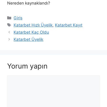
Nereden kaynaklandı?
Kategoriler
Giriş
Etiketler
Katarbet Hızlı Üyelik
,
Katarbet Kayıt
Katarbet Kaç Oldu
Katarbet Üyelik
Yorum yapın
Yorum