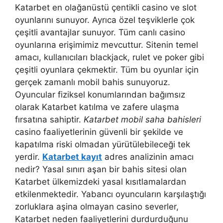
Katarbet en olağanüstü çentikli casino ve slot
oyunlarını sunuyor. Ayrıca özel teşviklerle çok
çeşitli avantajlar sunuyor. Tüm canlı casino
oyunlarına erişimimiz mevcuttur. Sitenin temel
amacı, kullanıcıları blackjack, rulet ve poker gibi
çeşitli oyunlara çekmektir. Tüm bu oyunlar için
gerçek zamanlı mobil bahis sunuyoruz.
Oyuncular fiziksel konumlarından bağımsız
olarak Katarbet katılma ve zafere ulaşma
fırsatına sahiptir.
Katarbet mobil saha bahisleri
casino faaliyetlerinin güvenli bir şekilde ve
kapatılma riski olmadan yürütülebileceği tek
yerdir.
Katarbet kayıt
adres analizinin amacı
nedir? Yasal sınırı aşan bir bahis sitesi olan
Katarbet ülkemizdeki yasal kısıtlamalardan
etkilenmektedir. Yabancı oyuncuların karşılaştığı
zorluklara aşina olmayan casino severler,
Katarbet neden faaliyetlerini durdurduğunu