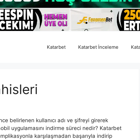
Katarbet
Katarbet İnceleme
Kata
hisleri
ce belirlenen kullanıcı adı ve şifreyi girerek
mobil uygulamasını indirme süreci nedir? Katarbet
mplikasyonla karşılaşmadan başarıyla indirip