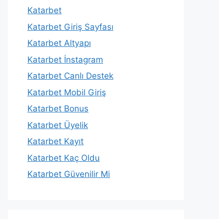
Katarbet
Katarbet Giriş Sayfası
Katarbet Altyapı
Katarbet İnstagram
Katarbet Canlı Destek
Katarbet Mobil Giriş
Katarbet Bonus
Katarbet Üyelik
Katarbet Kayıt
Katarbet Kaç Oldu
Katarbet Güvenilir Mi