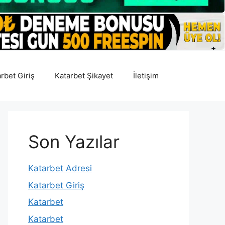
rbet Giriş
Katarbet Şikayet
İletişim
Son Yazılar
Katarbet Adresi
Katarbet Giriş
Katarbet
Katarbet