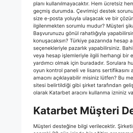
planı kullanılmayacaktır. Hem ücretsiz h
geçmiş durumda. Çevrimiçi destek sorunun
size e-posta yoluyla ulaşacak ve bir çözüm
ilgilenmekten sorumlu mudur? Müşteri şika
Başvurunuzu gönül rahatlığıyla yapabilirs
konuşacaksın? Türkiye pazarında hesap aç
seçenekleriyle pazarlık yapabilirsiniz. Bah
veya hesap işlemleriyle ilgili herhangi bi
yardımcı olmak için buradadır. Sorulara h
oyun kontrol paneli ve lisans sertifikasını a
amacını açıklayabilir misiniz lütfen? Bu m
sitesi belirtildiği gibi şirket tarafından gel
olarak Katarbet aracını kullanma izniniz v
Katarbet Müşteri D
Müşteri desteğine bilgi verilecektir. Şirketi