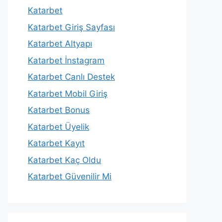
Katarbet
Katarbet Giriş Sayfası
Katarbet Altyapı
Katarbet İnstagram
Katarbet Canlı Destek
Katarbet Mobil Giriş
Katarbet Bonus
Katarbet Üyelik
Katarbet Kayıt
Katarbet Kaç Oldu
Katarbet Güvenilir Mi