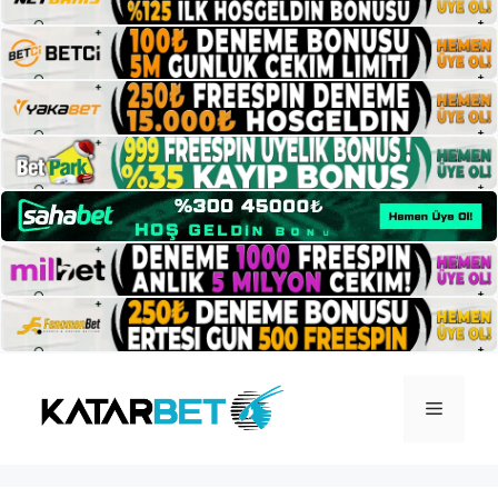
İçeriğe
atla
Menü