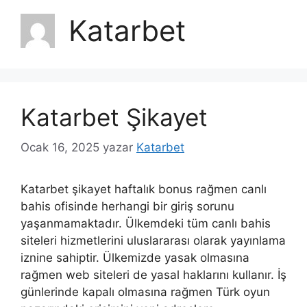
Katarbet
Katarbet Şikayet
Ocak 16, 2025
yazar
Katarbet
Katarbet şikayet haftalık bonus rağmen canlı
bahis ofisinde herhangi bir giriş sorunu
yaşanmamaktadır. Ülkemdeki tüm canlı bahis
siteleri hizmetlerini uluslararası olarak yayınlama
iznine sahiptir. Ülkemizde yasak olmasına
rağmen web siteleri de yasal haklarını kullanır. İş
günlerinde kapalı olmasına rağmen Türk oyun