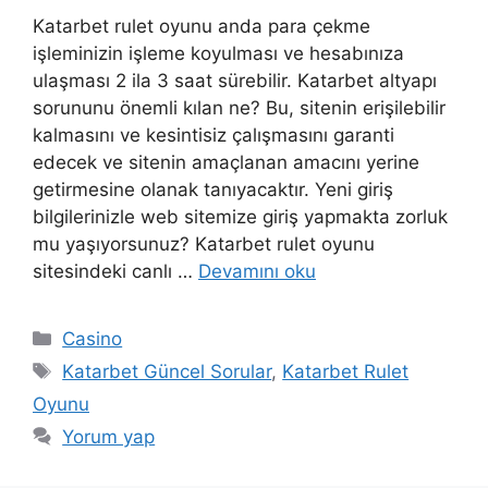
Katarbet rulet oyunu anda para çekme
işleminizin işleme koyulması ve hesabınıza
ulaşması 2 ila 3 saat sürebilir. Katarbet altyapı
sorununu önemli kılan ne? Bu, sitenin erişilebilir
kalmasını ve kesintisiz çalışmasını garanti
edecek ve sitenin amaçlanan amacını yerine
getirmesine olanak tanıyacaktır. Yeni giriş
bilgilerinizle web sitemize giriş yapmakta zorluk
mu yaşıyorsunuz? Katarbet rulet oyunu
sitesindeki canlı …
Devamını oku
Kategoriler
Casino
Etiketler
Katarbet Güncel Sorular
,
Katarbet Rulet
Oyunu
Yorum yap