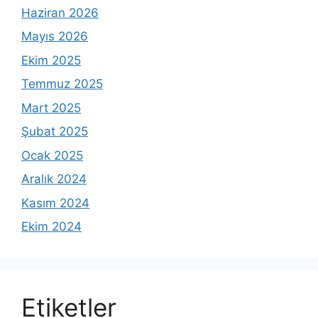
Haziran 2026
Mayıs 2026
Ekim 2025
Temmuz 2025
Mart 2025
Şubat 2025
Ocak 2025
Aralık 2024
Kasım 2024
Ekim 2024
Etiketler