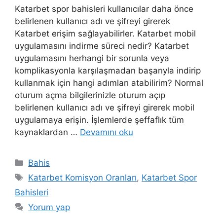
Katarbet spor bahisleri kullanıcılar daha önce
belirlenen kullanıcı adı ve şifreyi girerek
Katarbet erişim sağlayabilirler. Katarbet mobil
uygulamasını indirme süreci nedir? Katarbet
uygulamasını herhangi bir sorunla veya
komplikasyonla karşılaşmadan başarıyla indirip
kullanmak için hangi adımları atabilirim? Normal
oturum açma bilgilerinizle oturum açıp
belirlenen kullanıcı adı ve şifreyi girerek mobil
uygulamaya erişin. İşlemlerde şeffaflık tüm
kaynaklardan …
Devamını oku
Kategoriler
Bahis
Etiketler
Katarbet Komisyon Oranları
,
Katarbet Spor
Bahisleri
Yorum yap