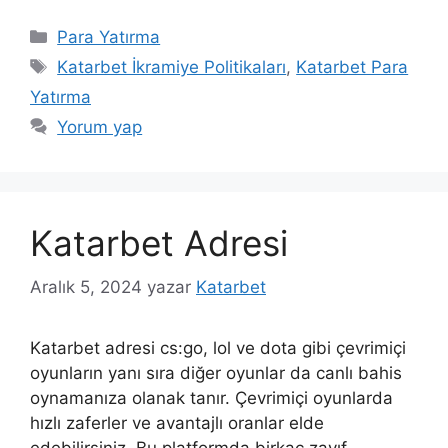
Kategoriler
Para Yatırma
Etiketler
Katarbet İkramiye Politikaları
,
Katarbet Para
Yatırma
Yorum yap
Katarbet Adresi
Aralık 5, 2024
yazar
Katarbet
Katarbet adresi cs:go, lol ve dota gibi çevrimiçi
oyunların yanı sıra diğer oyunlar da canlı bahis
oynamanıza olanak tanır. Çevrimiçi oyunlarda
hızlı zaferler ve avantajlı oranlar elde