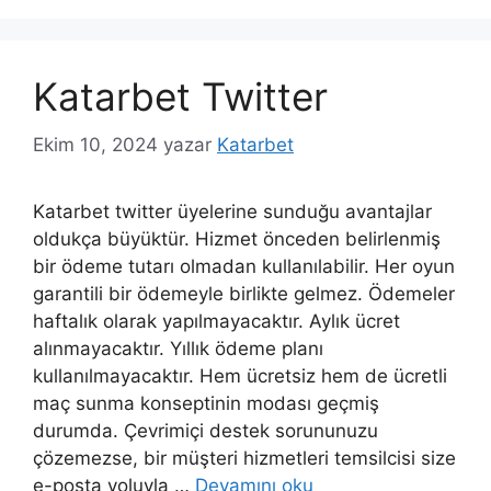
Katarbet Twitter
Ekim 10, 2024
yazar
Katarbet
Katarbet twitter üyelerine sunduğu avantajlar
oldukça büyüktür. Hizmet önceden belirlenmiş
bir ödeme tutarı olmadan kullanılabilir. Her oyun
garantili bir ödemeyle birlikte gelmez. Ödemeler
haftalık olarak yapılmayacaktır. Aylık ücret
alınmayacaktır. Yıllık ödeme planı
kullanılmayacaktır. Hem ücretsiz hem de ücretli
maç sunma konseptinin modası geçmiş
durumda. Çevrimiçi destek sorununuzu
çözemezse, bir müşteri hizmetleri temsilcisi size
e-posta yoluyla …
Devamını oku