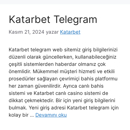
Katarbet Telegram
Kasım 21, 2024
yazar
Katarbet
Katarbet telegram web sitemiz giriş bilgilerinizi
düzenli olarak güncellerken, kullanabileceğiniz
çeşitli sistemlerden haberdar olmanız çok
önemlidir. Mükemmel müşteri hizmeti ve etkili
prosedürler sağlayan çevrimiçi bahis platformu
her zaman güvenilirdir. Ayrıca canlı bahis
sistemi ve Katarbet canlı casino sistemi de
dikkat çekmektedir. Bir için yeni giriş bilgilerini
bulmak. Yeni giriş adresi Katarbet telegram için
kolay bir …
Devamını oku