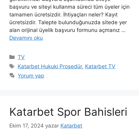
başvuru ve siteyi kullanma süreci tüm üyeler için
tamamen ücretsizdir. İhtiyaçları neler? Kayıt
ücretsizdir. Talepte bulunduğunuzda sitede yer
alan orijinal üyelik başvuru formunu açmanız …
Devamını oku
Kategoriler
TV
Etiketler
Katarbet Hukuki Prosedür
,
Katarbet TV
Yorum yap
Katarbet Spor Bahisleri
Ekim 17, 2024
yazar
Katarbet