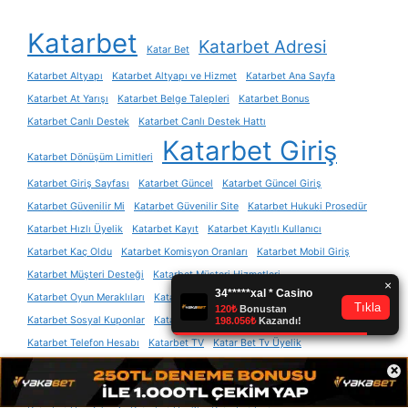
Katarbet
Katarbet Adresi
Katar Bet
Katarbet Altyapı
Katarbet Altyapı ve Hizmet
Katarbet Ana Sayfa
Katarbet At Yarışı
Katarbet Belge Talepleri
Katarbet Bonus
Katarbet Canlı Destek
Katarbet Canlı Destek Hattı
Katarbet Giriş
Katarbet Dönüşüm Limitleri
Katarbet Giriş Sayfası
Katarbet Güncel
Katarbet Güncel Giriş
Katarbet Güvenilir Mi
Katarbet Güvenilir Site
Katarbet Hukuki Prosedür
Katarbet Hızlı Üyelik
Katarbet Kayıt
Katarbet Kayıtlı Kullanıcı
Katarbet Kaç Oldu
Katarbet Komisyon Oranları
Katarbet Mobil Giriş
Katarbet Müşteri Desteği
Katarbet Müşteri Hizmetleri
Katarbet Oyun Meraklıları
Katarbet Rulet Oyunu
Katarbet Sosyal Kuponlar
Katarbet Spor Bahisleri
Katarbet Teklif Ver
Katarbet Telefon Hesabı
Katarbet TV
Katar Bet Tv Üyelik
Katarbet Twitter
Katarbet Uzman Gerekliliği Yok
Katarbet Web Adresi
×
Katarbet Çevrimiçi Canlı Casino
Katarbet Çeşitli Bahis Seçenekleri