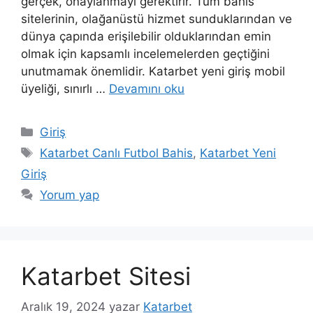
gerçek, onaylanmayı gerektirir. Tüm bahis
sitelerinin, olağanüstü hizmet sunduklarından ve
dünya çapında erişilebilir olduklarından emin
olmak için kapsamlı incelemelerden geçtiğini
unutmamak önemlidir. Katarbet yeni giriş mobil
üyeliği, sınırlı …
Devamını oku
Kategoriler
Giriş
Etiketler
Katarbet Canlı Futbol Bahis
,
Katarbet Yeni
Giriş
Yorum yap
Katarbet Sitesi
Aralık 19, 2024
yazar
Katarbet